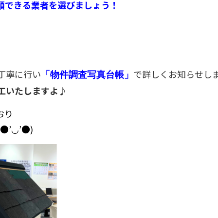
頼できる業者を選びましょう！
丁寧に行い
で詳しくお知らせし
「物件調査写真台帳」
工いたしますよ♪
おり
’◡’●)