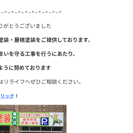
～
*
～
*
～
*
～
*
～
*
～
*
～
*
～
*
～
*
りがとうございました
塗装・屋根塗装をご提供しております。
まいを守る工事を行うにあたり、
ように努めております
はリライフへぜひご相談ください。
リック
！