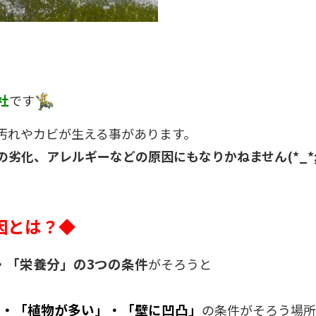
社
です
汚れやカビが生える事があります。
劣化、アレルギーなどの原因にもなりかねません(*_*
因とは？◆
・「栄養分」の3つの条件
がそろうと
」・「植物が多い」・「壁に凹凸」
の条件がそろう場所に