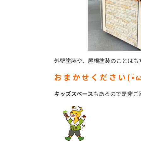
外壁塗装や、屋根塗装のことは
お ま か せ く だ さ い ( •̀ ω 
キッズスペース
もあるので是非ご