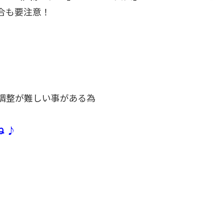
合も要注意！
調整が難しい事がある為
ね ♪