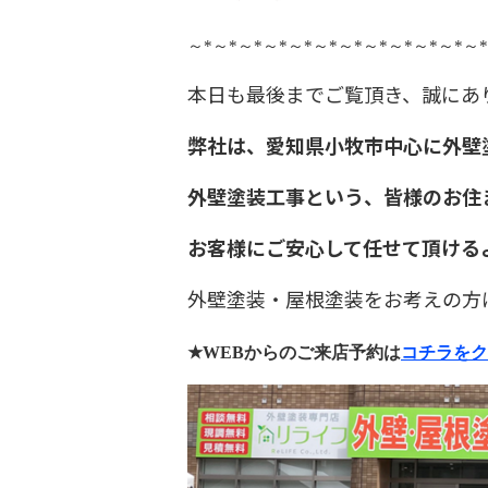
～
*
～
*
～
*
～
*
～
*
～
*
～
*
～
*
～
*
～
*
～
*
～
*
本日も最後までご覧頂き、誠にあ
弊社は、愛知県小牧市中心に外壁
外壁塗装工事という、皆様のお住
お客様にご安心して任せて頂ける
外壁塗装・屋根塗装をお考えの方
★WEB
からのご来店予約は
コチラをク