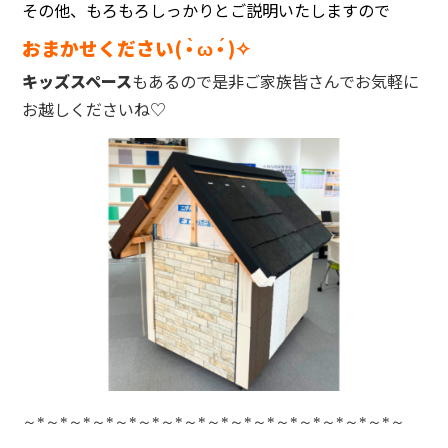
その他、もろもろしっかりとご説明いたしますので
おまかせください( •̀ ω •́ )✧
キッズスペース
もあるので是非ご家族皆さんでお気軽に
お越しくださいね♡
～
*
～
*
～
*
～
*
～
*
～
*
～
*
～
*
～
*
～
*
～
*
～
*
～
*
～
*
～
*
～
*
～