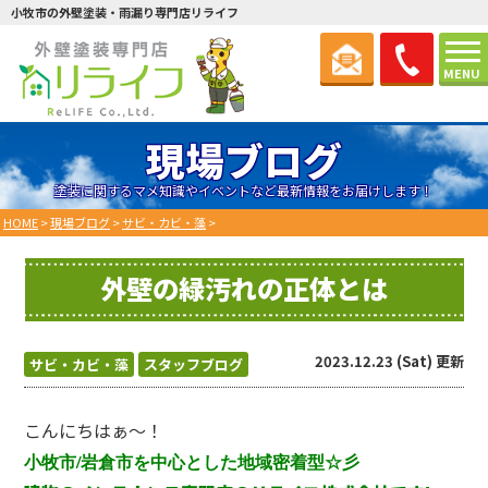
小牧市の外壁塗装・雨漏り専門店リライフ
MENU
現場ブログ
塗装に関するマメ知識やイベントなど最新情報をお届けします！
HOME
>
現場ブログ
>
サビ・カビ・藻
>
外壁の緑汚れの正体とは
2023.12.23 (Sat) 更新
サビ・カビ・藻
スタッフブログ
こんにちはぁ～！
小牧市/岩倉市を中心とした地域密着型☆彡