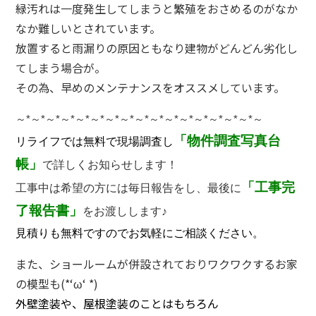
緑汚れは一度発生してしまうと繁殖をおさめるのがなか
なか難しいとされています。
放置すると雨漏りの原因ともなり建物がどんどん劣化し
てしまう場合が。
その為、早めのメンテナンスをオススメしています。
～
*
～
*
～
*
～
*
～
*
～
*
～
*
～
*
～
*
～
*
～
*
～
*
～
*
～
*
～
*
～
*
～
「物件調査写真台
リライフでは無料で現場調査し
帳」
で詳しくお知らせします！
「工事完
工事中は希望の方には毎日報告をし、最後に
了報告書」
をお渡しします♪
見積りも無料ですのでお気軽にご相談ください。
また、ショールームが併設されておりワクワクするお家
の模型も(*‘ω‘ *)
外壁塗装や、屋根塗装のことはもちろん