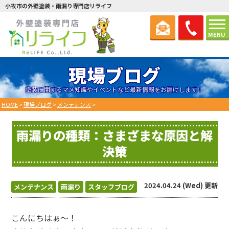
小牧市の外壁塗装・雨漏り専門店リライフ
MENU
現場ブログ
塗装に関するマメ知識やイベントなど最新情報をお届けします！
HOME
>
現場ブログ
>
メンテナンス
>
雨漏りの種類：さまざまな原因と解
決策
2024.04.24 (Wed) 更新
メンテナンス
雨漏り
スタッフブログ
こんにちはぁ～！