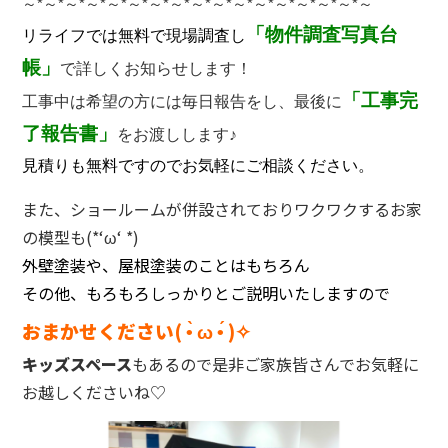
～
*
～
*
～
*
～
*
～
*
～
*
～
*
～
*
～
*
～
*
～
*
～
*
～
*
～
*
～
*
～
*
～
「物件調査写真台
リライフでは無料で現場調査し
帳」
で詳しくお知らせします！
「工事完
工事中は希望の方には毎日報告をし、最後に
了報告書」
をお渡しします♪
見積りも無料ですのでお気軽にご相談ください。
また、ショールームが併設されておりワクワクするお家
の模型も(*‘ω‘ *)
外壁塗装や、屋根塗装のことはもちろん
その他、もろもろしっかりとご説明いたしますので
おまかせください( •̀ ω •́ )✧
キッズスペース
もあるので是非ご家族皆さんでお気軽に
お越しくださいね♡