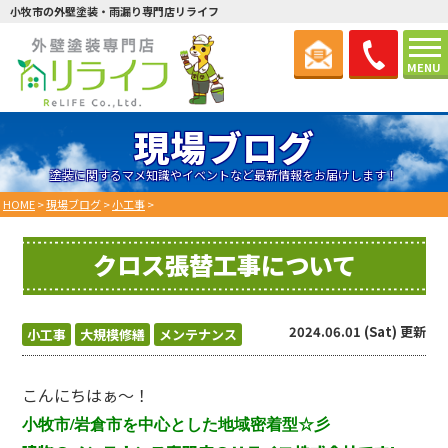
小牧市の外壁塗装・雨漏り専門店リライフ
MENU
現場ブログ
塗装に関するマメ知識やイベントなど最新情報をお届けします！
HOME
>
現場ブログ
>
小工事
>
クロス張替工事について
2024.06.01 (Sat) 更新
小工事
大規模修繕
メンテナンス
こんにちはぁ～！
小牧市/岩倉市を中心とした地域密着型☆彡