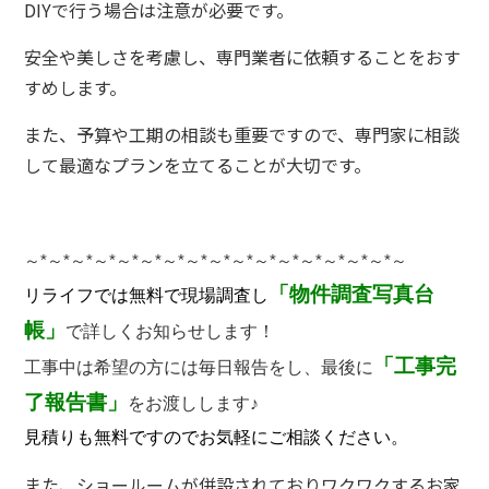
DIYで行う場合は注意が必要です。
安全や美しさを考慮し、専門業者に依頼することをおす
すめします。
また、予算や工期の相談も重要ですので、専門家に相談
して最適なプランを立てることが大切です。
～
*
～
*
～
*
～
*
～
*
～
*
～
*
～
*
～
*
～
*
～
*
～
*
～
*
～
*
～
*
～
*
～
「物件調査写真台
リライフでは無料で現場調査し
帳」
で詳しくお知らせします！
「工事完
工事中は希望の方には毎日報告をし、最後に
了報告書」
をお渡しします♪
見積りも無料ですのでお気軽にご相談ください。
また、ショールームが併設されておりワクワクするお家