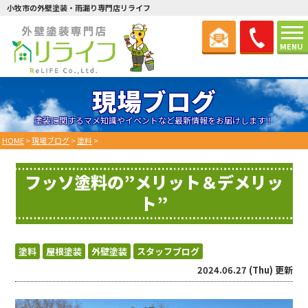
小牧市の外壁塗装・雨漏り専門店リライフ
MENU
現場ブログ
塗装に関するマメ知識やイベントなど最新情報をお届けします！
HOME
>
現場ブログ
>
塗料
>
フッソ塗料の”メリット＆デメリッ
ト”
塗料
屋根塗装
外壁塗装
スタッフブログ
2024.06.27 (Thu) 更新