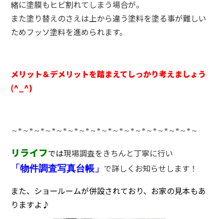
緒に塗膜もヒビ割れてしまう場合が。
また塗り替えのさえは上から違う塗料を塗る事が難しい
ためフッソ塗料を進められます。
メリット＆デメリットを踏まえてしっかり考えましょう
(^_^)
～
*
～
*
～
*
～
*
～
*
～
*
～
*
～
*
～
*
～
*
～
*
～
*
～
*
～
*
～
*
～
*
～
リライフ
では
現場調査をきちんと丁寧に行い
で詳しくお知らせします！
「物件調査写真台帳」
また、ショールームが併設されており、お家の見本もあ
りますよ♪