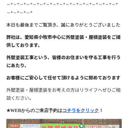
～
*
～
*
～
*
～
*
～
*
～
*
～
*
～
*
～
*
～
*
～
*
～
*
～
*
～
*
～
*
～
*
～
*
～
*
～
*
～
*
～
*
本日も最後までご覧頂き、誠にありがとうございました
弊社は、愛知県小牧市中心に外壁塗装・屋根塗装をご提
供しております。
外壁塗装工事という、皆様のお住まいを守る工事を行う
にあたり、
お客様にご安心して任せて頂けるように努めております
外壁塗装・屋根塗装をお考えの方はリライフへぜひご相
談ください。
★WEB
からのご来店予約は
コチラをクリック
！