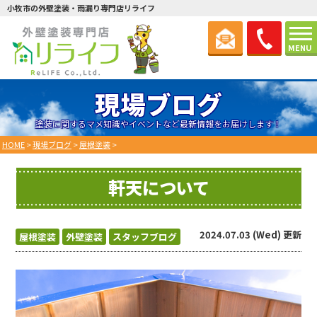
小牧市の外壁塗装・雨漏り専門店リライフ
MENU
現場ブログ
塗装に関するマメ知識やイベントなど最新情報をお届けします！
HOME
>
現場ブログ
>
屋根塗装
>
軒天について
2024.07.03 (Wed) 更新
屋根塗装
外壁塗装
スタッフブログ