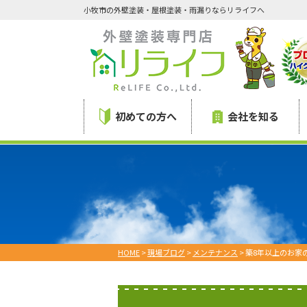
小牧市の外壁塗装・屋根塗装・雨漏りならリライフへ
初めての方へ
会社を知る
HOME
>
現場ブログ
>
メンテナンス
>
築8年以上のお家