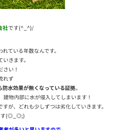
会社
です(^_^)/
われている年数なんです。
ていきます。
ださい！
流れず
ら防水効果が無くなっている証拠
。
、建物内部に水が侵入してしまいます！
ですが、どれも少しずつは劣化していきます。
(◎_◎;)
業者が多いと思いますので