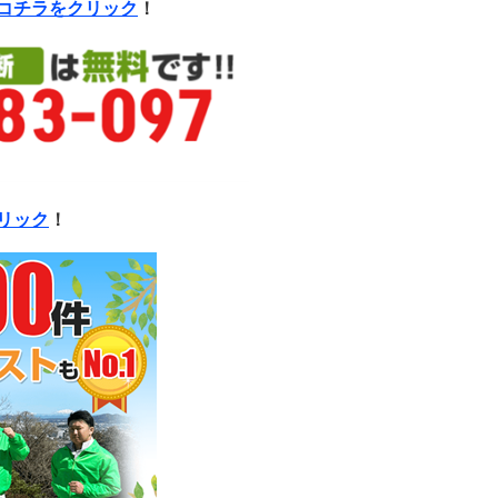
コチラをクリック
！
リック
！