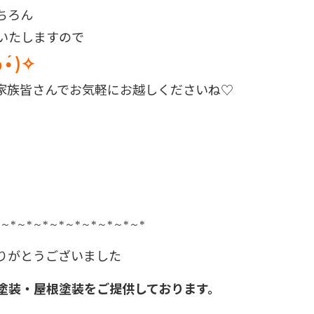
ちろん
明いたしますので
•́ )✧
家族皆さんでお気軽にお越しくださいね♡
～
*
～
*
～
*
～
*
～
*
～
*
～
*
～
*
～
*
りがとうございました
塗装・屋根塗装をご提供しております。