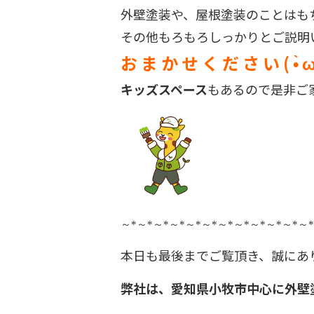
外壁塗装や、屋根塗装のことはも
その他もろもろしっかりとご説
お ま か せ く だ さ い ( •̀ ω 
キッズスペース
もあるので是非ご
～
*
～
*
～
*
～
*
～
*
～
*
～
*
～
*
～
*
～
*
～
*
～
*
本日も最後までご覧頂き、誠にあ
弊社は、愛知県小牧市中心に外壁