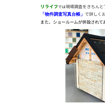
リライフ
現場調査をきちんと
では
で詳しく
「物件調査写真台帳」
また、ショールームが併設されて