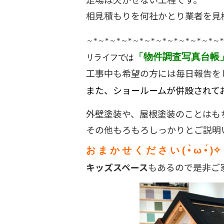
相見積もりを何社かとり業者を見
～
*
～
*
～
*
～
*
～
*
～
*
～
*
～
*
～
*
～
*
～
*
～
*
リライフでは
「物件調査写真台帳
工事中も希望の方には毎日報告を
また、ショールームが併設されており
外壁塗装や、屋根塗装のことはも
その他もろもろしっかりとご説
お ま か せ く だ さ い ( •̀ ω •́ )✧
キッズスペース
もあるので是非ご