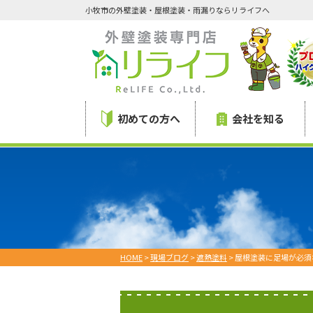
小牧市の外壁塗装・屋根塗装・雨漏りならリライフへ
初めての方へ
会社を知る
HOME
>
現場ブログ
>
遮熱塗料
>
屋根塗装に足場が必須