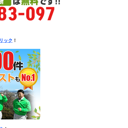
リック
！