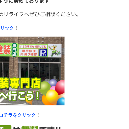
ように努めております
はリライフへぜひご相談ください。
リック
！
コチラをクリック
！