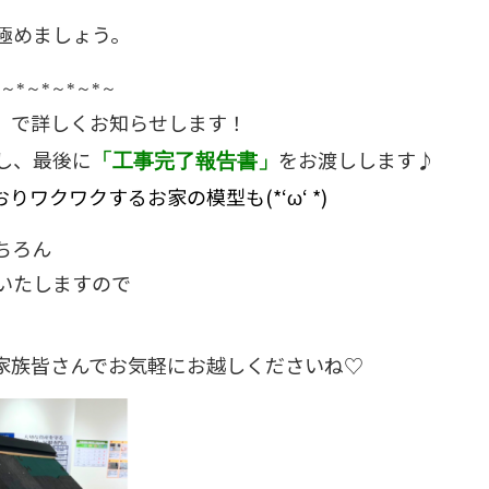
極めましょう。
～
*
～
*
～
*
～
*
～
で詳しくお知らせします！
」
し、最後に
をお渡しします♪
「工事完了報告書」
ワクワクするお家の模型も(*‘ω‘ *)
ちろん
明いたしますので
家族皆さんでお気軽にお越しくださいね♡