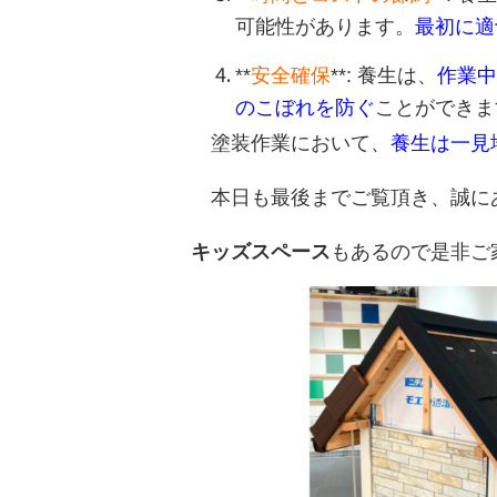
可能性があります。
最初に適
**
安全確保
**: 養生は、
作業中
のこぼれを防ぐ
ことができま
塗装作業において、
養生は一見
本日も最後までご覧頂き、誠に
キッズスペース
もあるので是非ご