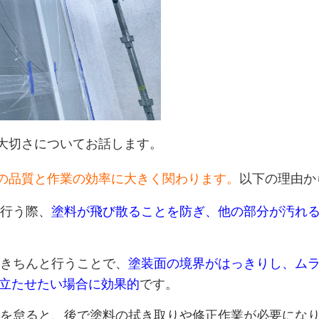
大切さについてお話します。
の品質と作業の効率に大きく関わります。
以下の理由か
装を行う際、
塗料が飛び散ることを防ぎ、他の部分が汚れ
生をきちんと行うことで、
塗装面の境界がはっきりし、ム
立たせたい場合に効果的
です。
 養生を怠ると、後で塗料の拭き取りや修正作業が必要に