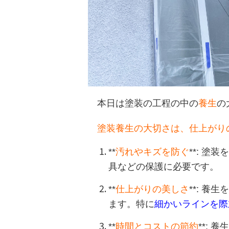
本日は塗装の工程の中の
養生
の
塗装養生の大切さは、仕上がり
**
汚れやキズを防ぐ
**: 塗
具などの保護に必要です。
**
仕上がりの美しさ
**: 養
ます。特に
細かいラインを際
**
時間とコストの節約
**: