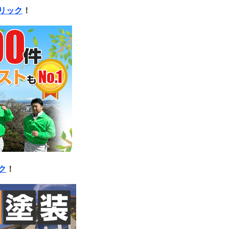
リック
！
ク
！