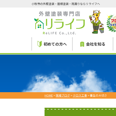
小牧市の外壁塗装・屋根塗装・雨漏りならリライフへ
初めての方へ
会社を知る
HOME
>
現場ブログ
>
クロス工事
>
養生の大切さ