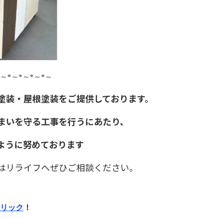
～
*
～
*
～
*
～
*
～
塗装・屋根塗装をご提供しております。
まいを守る工事を行うにあたり、
ように努めております
はリライフへぜひご相談ください。
リック
！