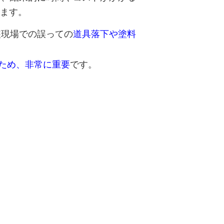
ます。
装現場での誤っての
道具落下や塗料
ため、非常に重要
です。