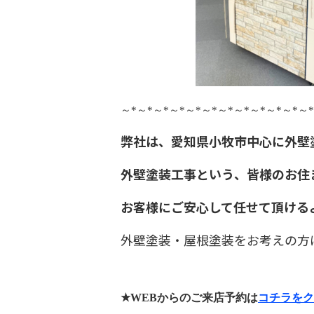
～
*
～
*
～
*
～
*
～
*
～
*
～
*
～
*
～
*
～
*
～
*
～
*
弊社は、愛知県小牧市中心に外壁
外壁塗装工事という、皆様のお住
お客様にご安心して任せて頂ける
外壁塗装・屋根塗装をお考えの方
★WEB
からのご来店予約は
コチラをク