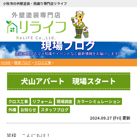
小牧市の外壁塗装・雨漏り専門店リライフ
現場ブログ
塗装に関するマメ知識やイベントなど最新情報をお届けします！
HOME
>
現場ブログ
>
クロス工事
>
犬山アパート 現場スタート
クロス工事
リフォーム
現場調査
カラーシミュレーション
外構
お知らせ
スタッフブログ
2024.09.27 (Fri) 更新
皆様、こんにちは！