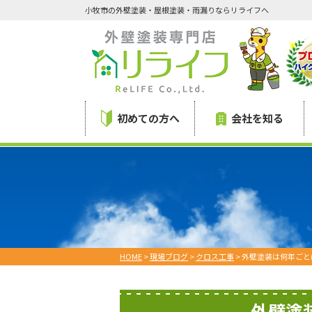
小牧市の外壁塗装・屋根塗装・雨漏りならリライフへ
初めての方へ
会社を知る
HOME
>
現場ブログ
>
クロス工事
>
外壁塗装は何年ごと
外壁塗