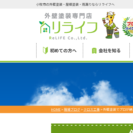
小牧市の外壁塗装・屋根塗装・雨漏りならリライフへ
初めての方へ
会社を知る
HOME
>
現場ブログ
>
クロス工事
>
外壁塗装でプロが絶