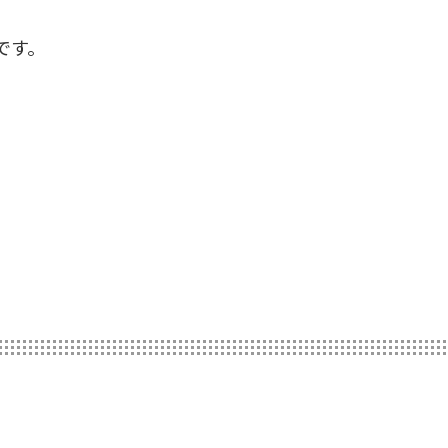
です。
。