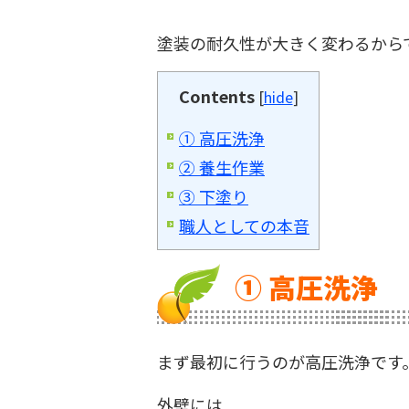
塗装の耐久性が大きく変わるから
Contents
[
hide
]
① 高圧洗浄
② 養生作業
③ 下塗り
職人としての本音
① 高圧洗浄
まず最初に行うのが高圧洗浄です
外壁には