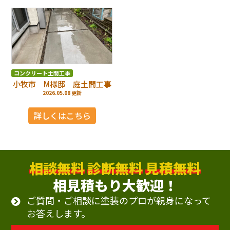
コンクリート土間工事
小牧市 M様邸 庭土間工事
2026.05.08 更新
詳しくはこちら
相談無料
診断無料
見積無料
相見積もり大歓迎！
ご質問・ご相談に塗装のプロが親身になって
お答えします。