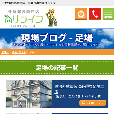
小牧市の外壁塗装・雨漏り専門店リライフ
MENU
現場ブログ - 足場
塗装に関するマメ知識やイベントなど最新情報をお届けします！
HOME
>
現場ブログ
>
足場
足場の記事一覧
住宅外壁塗装に必須な足場工
事
皆さん、こんにちは～!(^^)! 小牧市/岩倉市を中心とした地域密着型☆彡 外壁塗装専...
2024.07.19(Fri)
詳しくはこちら