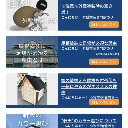
※注意※外壁塗装時の空き
巣！
こんにちは！ 外壁塗装専門店のリライフ株式会社です♪ 皆さん、「外壁塗装時は空き巣被害が起きやすい...
2024.05.27(Mon)
詳しくはこちら
屋根塗装に足場が必須な理由
こんにちは！ 外壁塗装専門店のリライフ株式会社です♪ 屋根塗装の見積もりを依頼した際に 「えっ！？...
2024.04.27(Sat)
詳しくはこちら
家の塗替えを屋根も付帯部も
一緒にやるのがオススメの理
由
こんにちはぁ～！ 小牧市/岩倉市を中心とした地域密着型☆彡 外壁塗装専門店のリライフ株式会社です！ ...
詳しくはこちら
2023.11.11(Sat)
”軒天”のカラー選びについて
こんにちはぁ～！ 小牧市/岩倉市を中心とした地域密着型☆彡 外壁塗装専門店のリライフ株式会社です！...