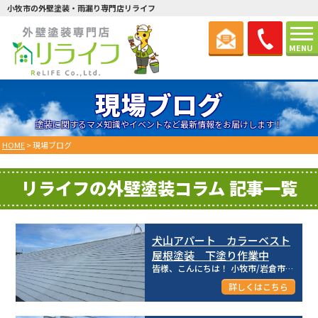
小牧市の外壁塗装・雨漏り専門店リライフ
MENU
現場ブログ
塗装に関するマメ知識やイベントなど最新情報をお届けします！
HOME
>
現場ブログ
リライフの外壁塗装コラム 記事一覧
犬山アパート カラーベスト
屋根塗装 下塗り作業中
皆様、こんにちは！ 小牧市/岩倉市を中心とした地域密着型☆彡 建物のメンテナンス専門店のリライフ株式...
2024.10.01(Tue)
詳しくはこちら