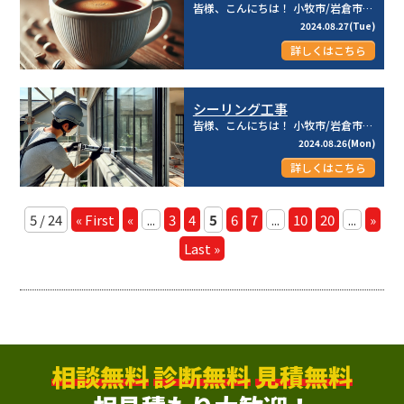
皆様、こんにちは！ 小牧市/岩倉市を中心とした地域密着型☆彡 建物のメンテナンス専門店のリライフ株式...
2024.08.27(Tue)
詳しくはこちら
シーリング工事
皆様、こんにちは！ 小牧市/岩倉市を中心とした地域密着型☆彡 建物のメンテナンス専門店のリライフ株式...
2024.08.26(Mon)
詳しくはこちら
5 / 24
« First
«
...
3
4
5
6
7
...
10
20
...
»
Last »
相談無料
診断無料
見積無料